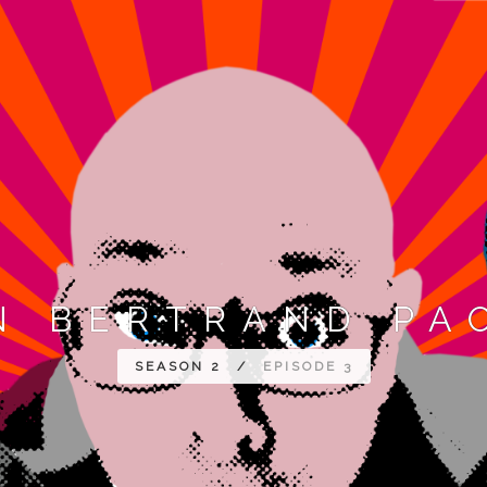
N BERTRAND PA
SEASON 2
/
EPISODE 3