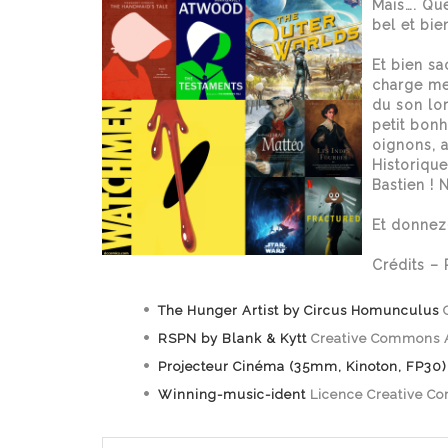
Mais…. Que
bel et bi
Et bien s
charge men
du son lor
petit bon
oignons, 
Historique
Bastien ! 
Et donnez
Crédits – P
The Hunger Artist by Circus Homunculus
C
RSPN by Blank & Kytt
Creative Commons At
Projecteur Cinéma (35mm, Kinoton, FP30) 
Winning-music-ident
Licence Creative C