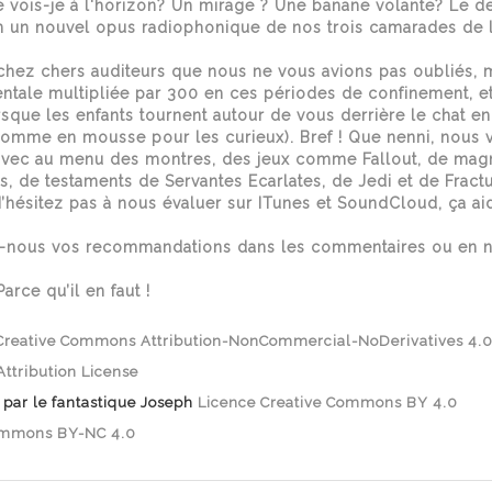
 vois-je à l'horizon? Un mirage ? Une banane volante? Le de
en un nouvel opus radiophonique de nos trois camarades de
achez chers auditeurs que nous ne vous avions pas oubliés, 
tale multipliée par 300 en ces périodes de confinement, et 
sque les enfants tournent autour de vous derrière le chat en
homme en mousse pour les curieux). Bref ! Que nenni, nous 
avec au menu des montres, des jeux comme Fallout, de magn
s, de testaments de Servantes Ecarlates, de Jedi et de Fract
N’hésitez pas à nous évaluer sur ITunes et SoundCloud, ça aid
-nous vos recommandations dans les commentaires ou en n
arce qu’il en faut !
reative Commons Attribution-NonCommercial-NoDerivatives 4.0
tribution License
par le fantastique Joseph
Licence Creative Commons BY 4.0
ommons BY-NC 4.0