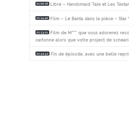
Libre – Handsmaid Tale et Les Testa
01:00:16
Film – Le Banta dans la pièce – Star
01:14:40
Film de M*** que vous adorerez reco
01:23:01
cartonne alors que votre project de scneari
Fin de épisode, avec une belle rep
01:42:52