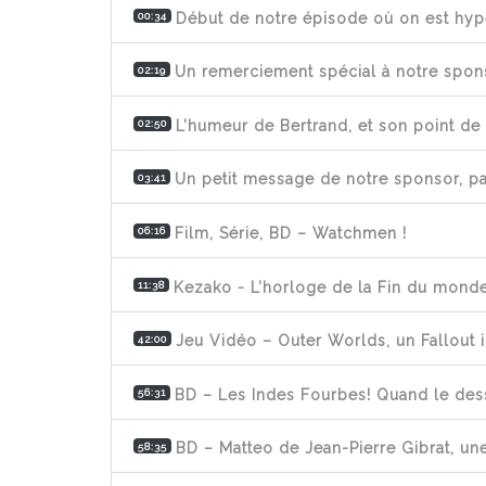
Début de notre épisode où on est hyp
00:34
Un remerciement spécial à notre spons
02:19
L’humeur de Bertrand, et son point de
02:50
Un petit message de notre sponsor, pa
03:41
Film, Série, BD – Watchmen !
06:16
Kezako - L’horloge de la Fin du mond
11:38
Jeu Vidéo – Outer Worlds, un Fallout in
42:00
BD – Les Indes Fourbes! Quand le dess
56:31
BD – Matteo de Jean-Pierre Gibrat, une
58:35