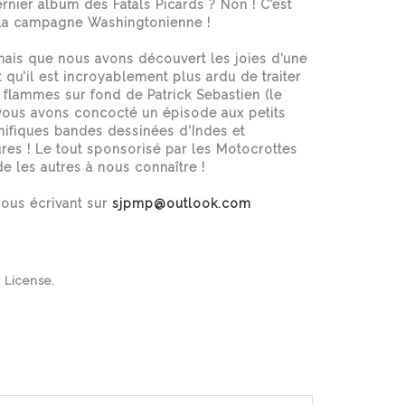
rnier album des Fatals Picards ? Non ! C’est
 la campagne Washingtonienne !
mais que nous avons découvert les joies d’une
qu’il est incroyablement plus ardu de traiter
 flammes sur fond de Patrick Sebastien (le
vous avons concocté un épisode aux petits
ifiques bandes dessinées d’Indes et
ures ! Le tout sponsorisé par les Motocrottes
e les autres à nous connaître !
ous écrivant sur
sjpmp@outlook.com
 License.